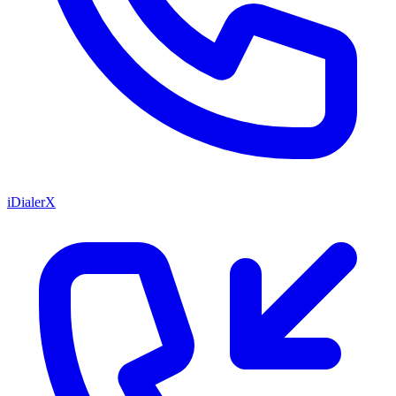
iDialerX