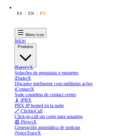
ES
|
EN
|
PT
Menu Icon
Início
Produtos
iSurveyX
Soluções de pesquisas e enquetes
iDialerX
Discador inteligente com múltiplas ações
iContactX
Suite completa de contact center
📱 iPBX
PBX IP hosted en la nube
🔗 ClicktoCall
Click-to-call sin costo para usuarios
📰 iNewsX
Generación automática de noticias
iVoiceTraceX