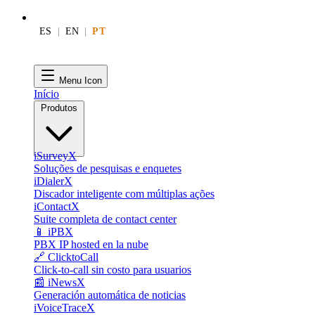
ES
|
EN
|
PT
Menu Icon
Início
Produtos
iSurveyX
Soluções de pesquisas e enquetes
iDialerX
Discador inteligente com múltiplas ações
iContactX
Suite completa de contact center
📱 iPBX
PBX IP hosted en la nube
🔗 ClicktoCall
Click-to-call sin costo para usuarios
📰 iNewsX
Generación automática de noticias
iVoiceTraceX